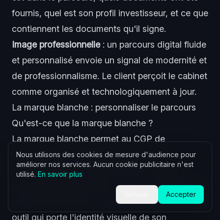
fournis, quel est son profil investisseur, et ce que
contiennent les documents qu'il signe.
Image professionnelle
: un parcours digital fluide
et personnalisé envoie un signal de modernité et
de professionnalisme. Le client perçoit le cabinet
comme organisé et technologiquement à jour.
La marque blanche : personnaliser le parcours
Qu'est-ce que la marque blanche ?
La marque blanche permet au CGP de
personnaliser l'intégralité du parcours
Nous utilisons des cookies de mesure d'audience pour
améliorer nos services. Aucun cookie publicitaire n'est
d'onboarding aux couleurs de son cabinet :
utilisé.
En savoir plus
logo, palette de couleurs, nom du cabinet dans
Refuser
Accepter
les communications. Le client interagit avec un
outil qui porte l'identité visuelle de son