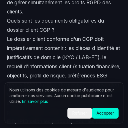
de gérer simultanément les droits RGPD des
clients.
Quels sont les documents obligatoires du
dossier client CGP ?
Le dossier client conforme d'un CGP doit
impérativement contenir : les pièces d'identité et
justificatifs de domicile (KYC / LAB-FT), le
recueil d'informations client (situation financière,
objectifs, profil de risque, préférences ESG
depuis 2022), la lettre de mission ou convention
Nous utilisons des cookies de mesure d'audience pour
de service signée, les comptes rendus de
améliorer nos services. Aucun cookie publicitaire n'est
utilisé.
En savoir plus
chaque entretien de conseil, et les fiches
produits remises avant souscription (DICI, DIC,
Refuser
Accepter
EID, IPID selon les produits). Pour les contrats