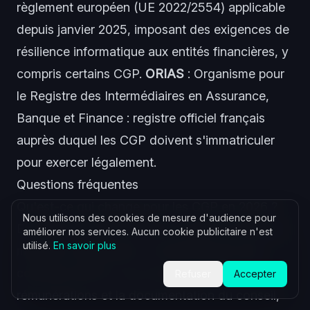
règlement européen (UE 2022/2554) applicable
depuis janvier 2025, imposant des exigences de
résilience informatique aux entités financières, y
compris certains CGP.
ORIAS
: Organisme pour
le Registre des Intermédiaires en Assurance,
Banque et Finance : registre officiel français
auprès duquel les CGP doivent s'immatriculer
pour exercer légalement.
Questions fréquentes
Qu'est-ce qui change pour les CGP en 2026 ?
Nous utilisons des cookies de mesure d'audience pour
En 2026, les CGP font face à quatre évolutions
améliorer nos services. Aucun cookie publicitaire n'est
utilisé.
En savoir plus
majeures simultanées : le renforcement des
contrôles MiFID II sur la transparence des
Refuser
Accepter
rémunérations et la documentation du conseil,