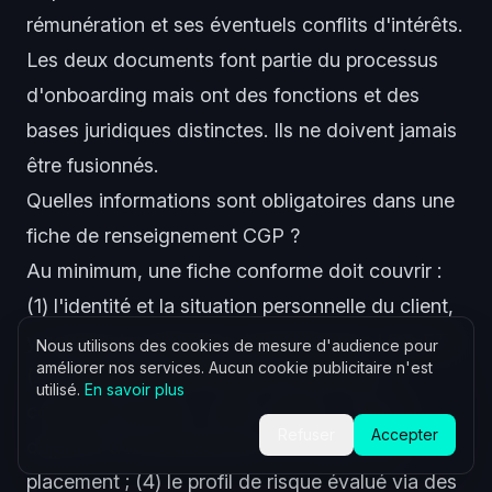
rémunération et ses éventuels conflits d'intérêts.
Les deux documents font partie du processus
d'onboarding mais ont des fonctions et des
bases juridiques distinctes. Ils ne doivent jamais
être fusionnés.
Quelles informations sont obligatoires dans une
fiche de renseignement CGP ?
Au minimum, une fiche conforme doit couvrir :
(1) l'identité et la situation personnelle du client,
y compris les éléments d'identification LCB-FT ;
Nous utilisons des cookies de mesure d'audience pour
améliorer nos services. Aucun cookie publicitaire n'est
(2) la situation patrimoniale et financière
utilisé.
En savoir plus
complète (revenus, actifs, dettes) ; (3) les
Refuser
Accepter
objectifs d'investissement et l'horizon de
placement ; (4) le profil de risque évalué via des