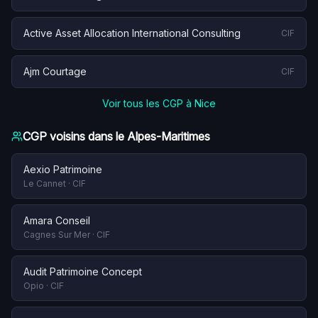
Active Asset Allocation International Consulting
CIF
Ajm Courtage
CIF
Voir tous les CGP à
Nice
CGP voisins dans le
Alpes-Maritimes
Aexio Patrimoine
Le Cannet
·
CIF
Amara Conseil
Cagnes Sur Mer
·
CIF
Audit Patrimoine Concept
Opio
·
CIF