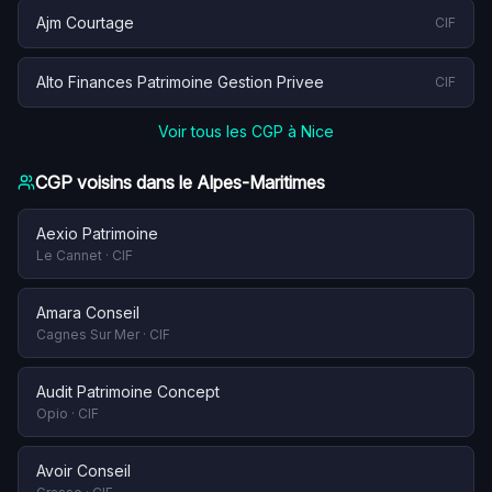
Ajm Courtage
CIF
Alto Finances Patrimoine Gestion Privee
CIF
Voir tous les CGP à
Nice
CGP voisins dans le
Alpes-Maritimes
Aexio Patrimoine
Le Cannet
·
CIF
Amara Conseil
Cagnes Sur Mer
·
CIF
Audit Patrimoine Concept
Opio
·
CIF
Avoir Conseil