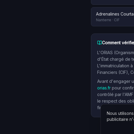
Adrenalines Court
Nanterre
·
CIF
Comment vérifie
L'ORIAS (Organisme
d'État chargé de t
L'immatriculation à
Financiers (CIF), 
Avant d'engager un
orias.fr
pour confir
contrôlé par l'AMF
le respect des obl
financiers.
Nous utilison
publicitaire n'e