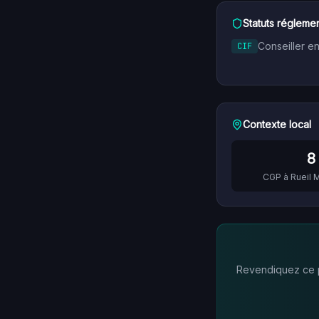
Statuts réglemen
Conseiller e
CIF
Contexte local
8
CGP à
Rueil 
Revendiquez ce pr