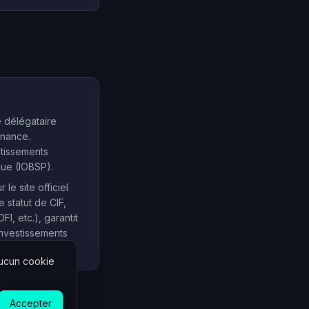
e délégataire
inance.
stissements
que (IOBSP).
e site officiel
e statut de CIF,
, etc.), garantit
investissements
Aucun cookie
Accepter