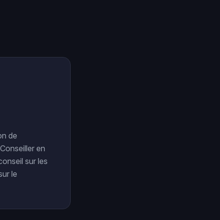
on de
Conseiller en
conseil sur les
sur le