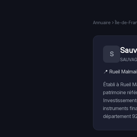
Annuaire
Île-de-Fra
Sauv
S
SAUVAG
📍
Rueil Malma
Établi à Rueil
patrimoine réfé
Investissements 
instruments fina
département 92