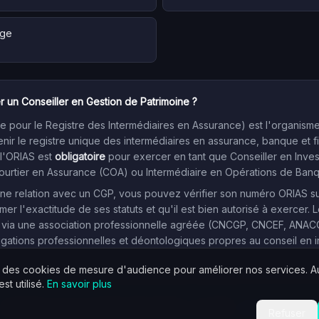
age
r un Conseiller en Gestion de Patrimoine ?
 pour le Registre des Intermédiaires en Assurance) est l'organism
enir le registre unique des intermédiaires en assurance, banque et f
 l'ORIAS est
obligatoire
pour exercer en tant que Conseiller en Inve
Courtier en Assurance (COA) ou Intermédiaire en Opérations de Ban
e relation avec un CGP, vous pouvez vérifier son numéro ORIAS sur l
mer l'exactitude de ses statuts et qu'il est bien autorisé à exercer. L
 via une association professionnelle agréée (CNCGP, CNCEF, ANACOFI
igations professionnelles et déontologiques propres au conseil en 
s des cookies de mesure d'audience pour améliorer nos services. 
st utilisé.
En savoir plus
Données issues du registre public ORIAS — avril 2026.
Signaler une erreur
Refuser