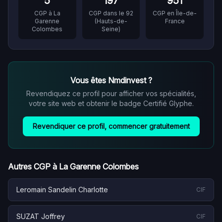
5
197
951
CGP à
La
CGP dans le
92
CGP en
Île-de-
Garenne
(
Hauts-de-
France
Colombes
Seine
)
Vous êtes
Nmdinvest
?
Revendiquez ce profil pour afficher vos spécialités,
votre site web et obtenir le badge Certifié Glyphe.
Revendiquer ce profil, commencer gratuitement
Autres CGP à
La Garenne Colombes
Leromain Sandelin Charlotte
CIF
SUZAT Joffrey
CIF