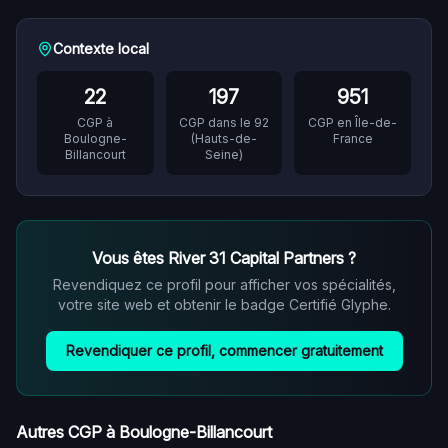
Contexte local
22
197
951
CGP à
CGP dans le
92
CGP en
Île-de-
Boulogne-
(
Hauts-de-
France
Billancourt
Seine
)
Vous êtes
River 31 Capital Partners
?
Revendiquez ce profil pour afficher vos spécialités,
votre site web et obtenir le badge Certifié Glyphe.
Revendiquer ce profil, commencer gratuitement
Autres CGP à
Boulogne-Billancourt