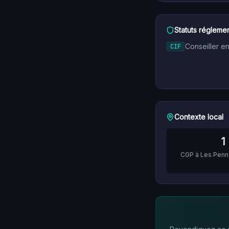
Statuts réglemen
Conseiller e
CIF
Contexte local
1
CGP à
Les Penn