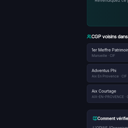
Revendiquez ce pr
CGP voisins dans
1er Meffre Patrimoi
Marseille
·
CIF
Adventus Phi
Aix En Provence
·
CIF
Aix Courtage
AIX-EN-PROVENCE
·
Comment vérifie
L'ORIAS (Organisme