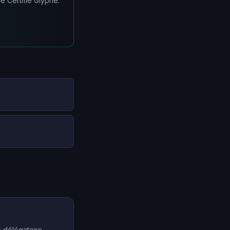
e Certifié Glyphe.
e délégataire