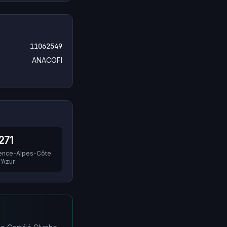
11062549
ANACOFI
271
ence-Alpes-Côte
'Azur