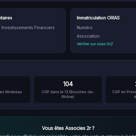
taires
Immatriculation ORIAS
n Investissements Financiers
Numéro
Association
Vérifier sur orias.fr
104
es Mirabeau
CGP dans le
13
(
Bouches-du-
CGP en
Prov
Rhône
)
d
Vous êtes
Associes 2r
?