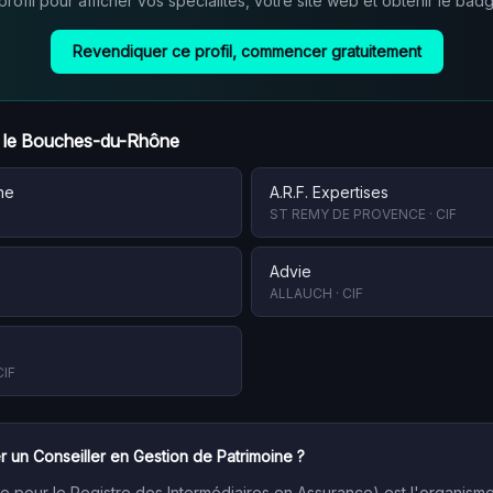
ofil pour afficher vos spécialités, votre site web et obtenir le badg
Revendiquer ce profil, commencer gratuitement
 le
Bouches-du-Rhône
ne
A.R.F. Expertises
ST REMY DE PROVENCE
·
CIF
Advie
ALLAUCH
·
CIF
CIF
r un Conseiller en Gestion de Patrimoine ?
 pour le Registre des Intermédiaires en Assurance) est l'organism