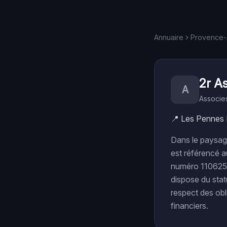
Annuaire
Provence-
2r A
A
Associe
📍
Les Pennes 
Dans le paysag
est référencé a
numéro 1106254
dispose du stat
respect des obl
financiers.