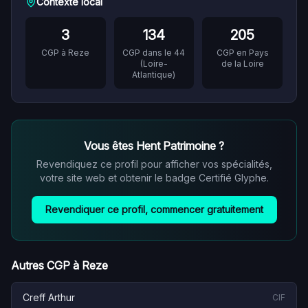
Contexte local
3
134
205
CGP à
Reze
CGP dans le
44
CGP en
Pays
(
Loire-
de la Loire
Atlantique
)
Vous êtes
Hent Patrimoine
?
Revendiquez ce profil pour afficher vos spécialités,
votre site web et obtenir le badge Certifié Glyphe.
Revendiquer ce profil, commencer gratuitement
Autres CGP à
Reze
Creff Arthur
CIF