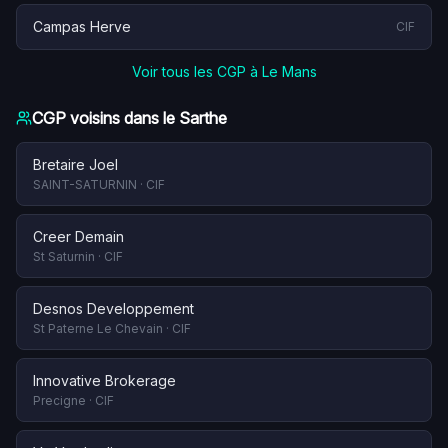
Campas Herve
CIF
Voir tous les CGP à
Le Mans
CGP voisins dans le
Sarthe
Bretaire Joel
SAINT-SATURNIN
·
CIF
Creer Demain
St Saturnin
·
CIF
Desnos Developpement
St Paterne Le Chevain
·
CIF
Innovative Brokerage
Precigne
·
CIF