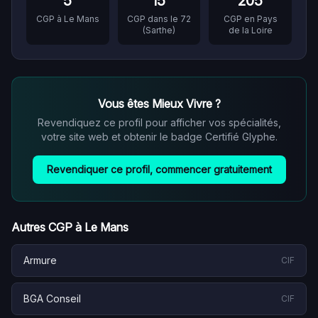
5
15
205
CGP à
Le Mans
CGP dans le
72
CGP en
Pays
(
Sarthe
)
de la Loire
Vous êtes
Mieux Vivre
?
Revendiquez ce profil pour afficher vos spécialités,
votre site web et obtenir le badge Certifié Glyphe.
Revendiquer ce profil, commencer gratuitement
Autres CGP à
Le Mans
Armure
CIF
BGA Conseil
CIF