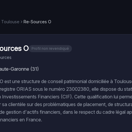
Toulouse
Re-Sources O
ources O
Profil non revendiqué
urces
aute-Garonne (31)
st une structure de conseil patrimonial domiciliée à Toulou
u registre ORIAS sous le numéro 23002380, elle dispose du sta
n Investissements Financiers (CIF). Cette qualification lui perm
a clientèle sur des problématiques de placement, de structur
de gestion d'actifs financiers, dans le respect du cadre légal a
financiers en France.