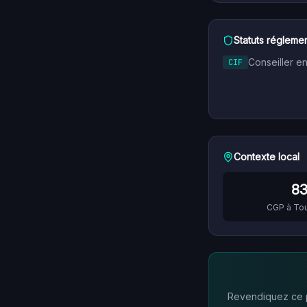
Statuts réglemen
Conseiller e
CIF
Contexte local
8
CGP à
To
Revendiquez ce pr