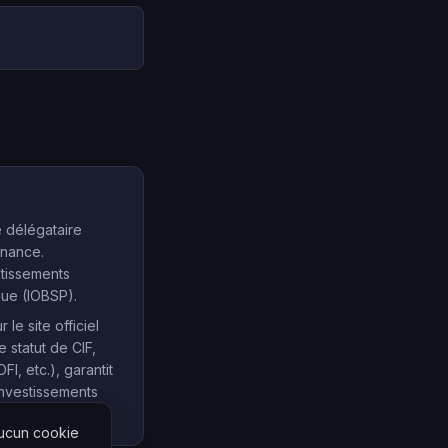
e délégataire
inance.
stissements
que (IOBSP).
e site officiel
e statut de CIF,
, etc.), garantit
investissements
Aucun cookie