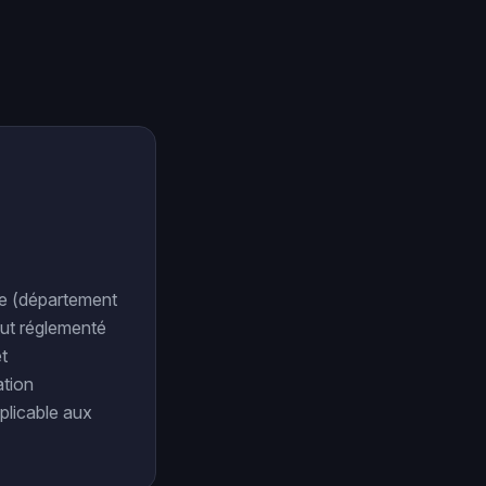
se (département
tut réglementé
et
ation
pplicable aux