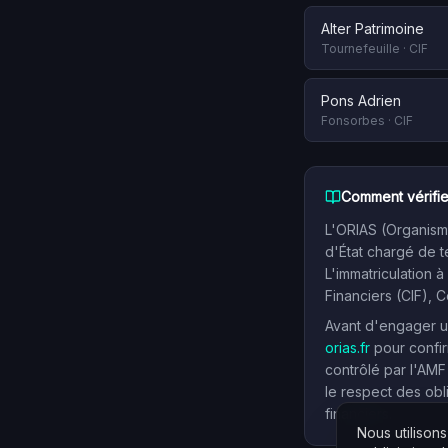
Alter Patrimoine
Tournefeuille
·
CIF
Pons Adrien
Fonsorbes
·
CIF
Comment vérifie
L'ORIAS (Organisme
d'État chargé de t
L'immatriculation à
Financiers (CIF), 
Avant d'engager un
orias.fr
pour confir
contrôlé par l'AMF
le respect des obl
financiers.
Nous utilison