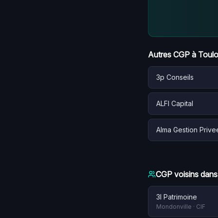
Autres CGP à
Toul
3p Conseils
ALFI Capital
Alma Gestion Prive
CGP voisins dans
3l Patrimoine
Mondonville
·
CIF