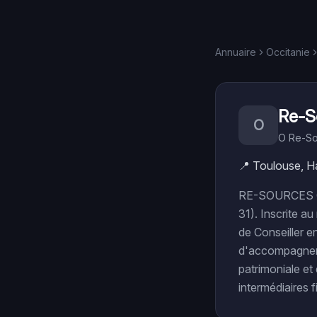
Annuaire
Occitanie
Re-S
O
O Re-So
📍
Toulouse, H
RE-SOURCES O e
31). Inscrite a
de Conseiller e
d'accompagner s
patrimoniale et 
intermédiaires 