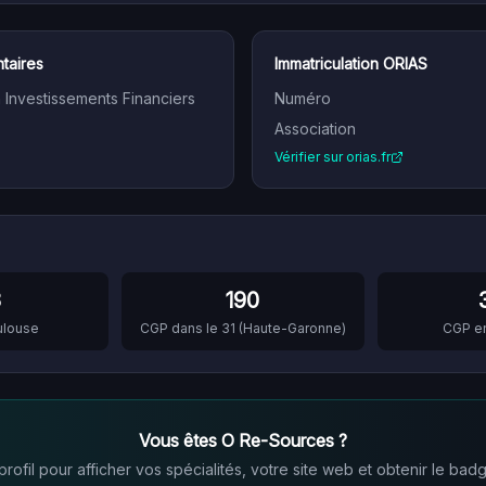
taires
Immatriculation ORIAS
n Investissements Financiers
Numéro
Association
Vérifier sur orias.fr
3
190
ulouse
CGP dans le
31
(
Haute-Garonne
)
CGP e
Vous êtes
O Re-Sources
?
ofil pour afficher vos spécialités, votre site web et obtenir le badg