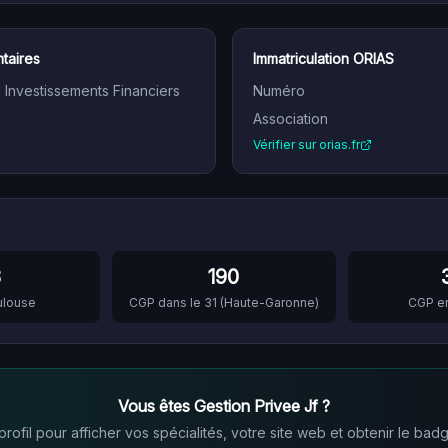
taires
Immatriculation ORIAS
n Investissements Financiers
Numéro
Association
Vérifier sur orias.fr
3
190
ulouse
CGP dans le
31
(
Haute-Garonne
)
CGP e
Vous êtes
Gestion Privee Jf
?
ofil pour afficher vos spécialités, votre site web et obtenir le badg