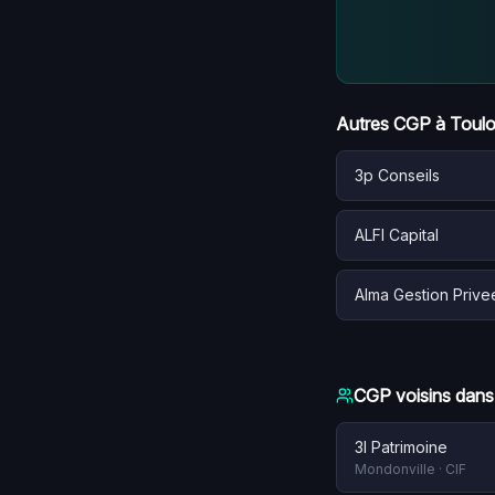
Autres CGP à
Toul
3p Conseils
ALFI Capital
Alma Gestion Prive
CGP voisins dans
3l Patrimoine
Mondonville
·
CIF