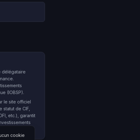
e délégataire
inance.
stissements
que (IOBSP).
e site officiel
e statut de CIF,
, etc.), garantit
investissements
Aucun cookie