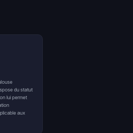
ulouse
ispose du statut
on lui permet
ation
pplicable aux