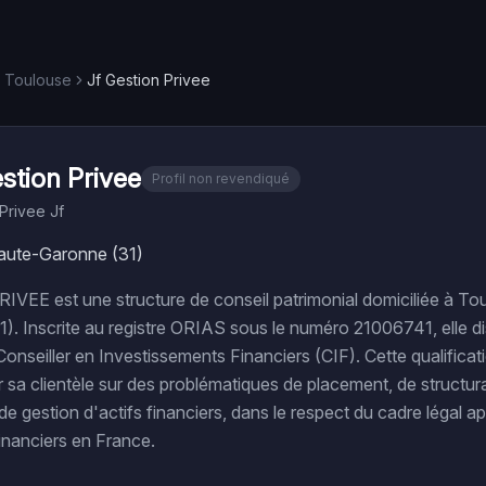
Toulouse
Jf Gestion Privee
stion Privee
Profil non revendiqué
Privee Jf
aute-Garonne (31)
VEE est une structure de conseil patrimonial domiciliée à To
). Inscrite au registre ORIAS sous le numéro 21006741, elle d
onseiller en Investissements Financiers (CIF). Cette qualificati
a clientèle sur des problématiques de placement, de structur
de gestion d'actifs financiers, dans le respect du cadre légal a
financiers en France.