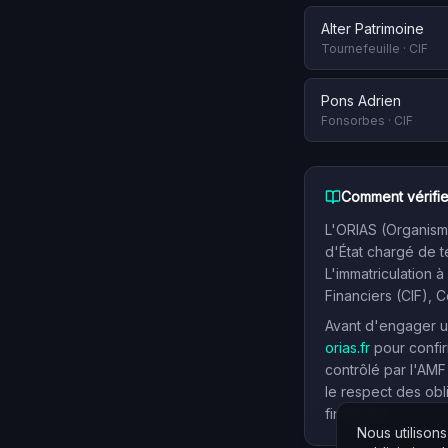
Alter Patrimoine
Tournefeuille
·
CIF
Pons Adrien
Fonsorbes
·
CIF
Comment vérifie
L'ORIAS (Organisme
d'État chargé de t
L'immatriculation à
Financiers (CIF), 
Avant d'engager un
orias.fr
pour confir
contrôlé par l'AMF
le respect des obl
financiers.
Nous utilison