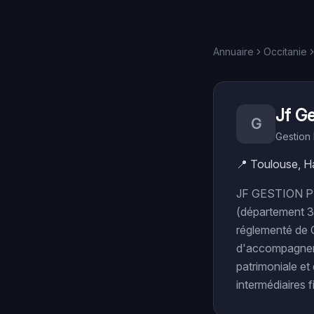
Annuaire
Occitanie
Jf Ge
G
Gestion 
📍
Toulouse, H
JF GESTION PRI
(département 31
réglementé de C
d'accompagner s
patrimoniale et 
intermédiaires 