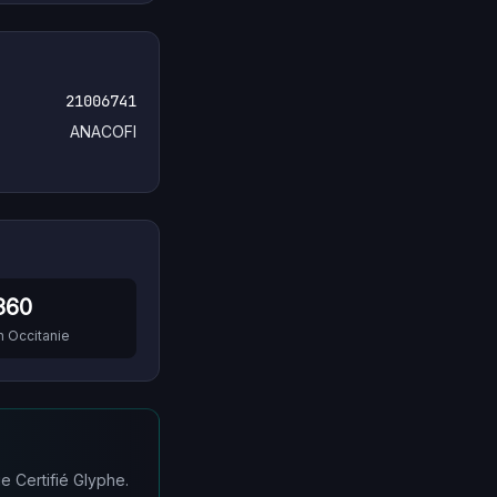
21006741
ANACOFI
360
n
Occitanie
e Certifié Glyphe.