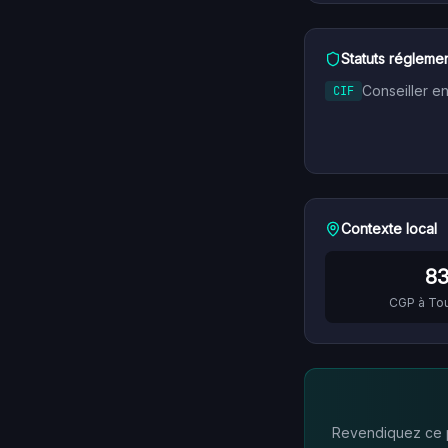
Statuts réglemen
Conseiller e
CIF
Contexte local
8
CGP à
To
Revendiquez ce pr