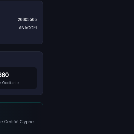
20005505
ANACOFI
360
n
Occitanie
e Certifié Glyphe.