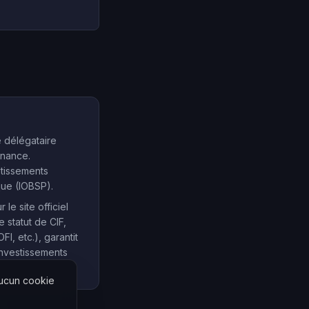
e délégataire
inance.
stissements
que (IOBSP).
e site officiel
e statut de CIF,
, etc.), garantit
investissements
Aucun cookie