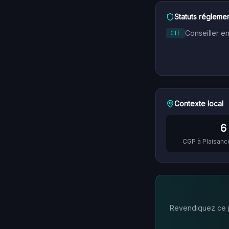
Statuts réglemen
Conseiller e
CIF
Contexte local
6
CGP à
Plaisan
Revendiquez ce pr