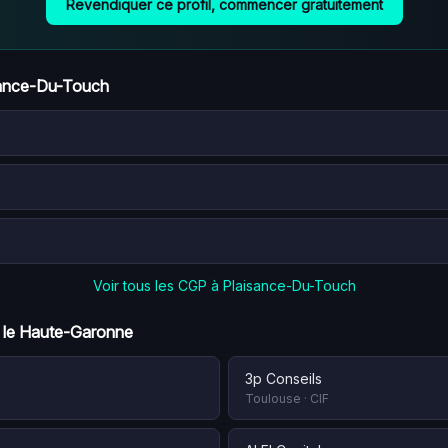
Revendiquer ce profil, commencer gratuitement
sance-Du-Touch
e
Voir tous les CGP à
Plaisance-Du-Touch
 le
Haute-Garonne
3p Conseils
Toulouse
·
CIF