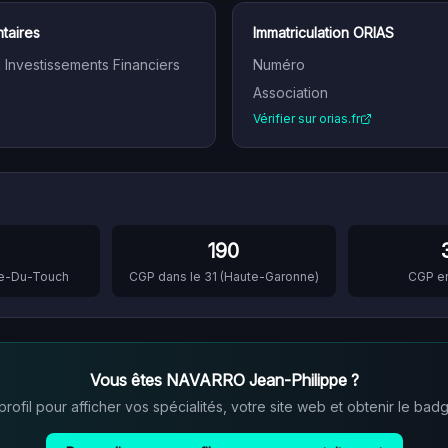
taires
Immatriculation ORIAS
n Investissements Financiers
Numéro
Association
Vérifier sur orias.fr
190
ce-Du-Touch
CGP dans le
31
(
Haute-Garonne
)
CGP e
Vous êtes
NAVARRO Jean-Philippe
?
ofil pour afficher vos spécialités, votre site web et obtenir le badg