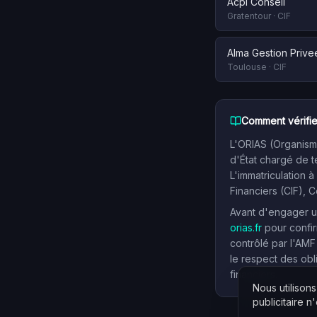
Acpi Conseil
Gratentour
·
CIF
Alma Gestion Prive
Toulouse
·
CIF
Comment vérifie
L'ORIAS (Organisme
d'État chargé de t
L'immatriculation à
Financiers (CIF), 
Avant d'engager un
orias.fr
pour confir
contrôlé par l'AMF
le respect des obl
financiers.
Nous utilison
publicitaire n'e