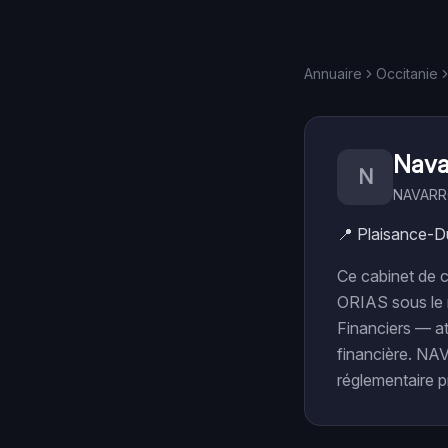
Annuaire
Occitanie
Nava
N
NAVARRO
📍
Plaisance-D
Ce cabinet de c
ORIAS sous le 
Financiers — at
financière. NA
réglementaire p