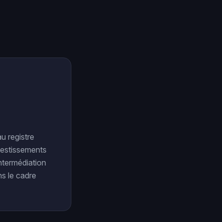
u registre
vestissements
ntermédiation
s le cadre