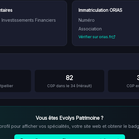
taires
Immatriculation ORIAS
n Investissements Financiers
Numéro
Association
Vérifier sur orias.fr
82
pellier
CGP dans le
34
(
Hérault
)
CGP e
Vous êtes
Evolys Patrimoine
?
ofil pour afficher vos spécialités, votre site web et obtenir le badg