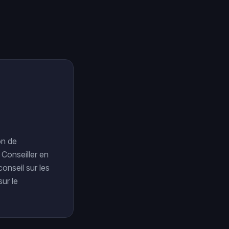
on de
Conseiller en
conseil sur les
sur le