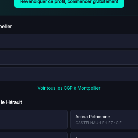
Revendiquer ce profil, commencer gratuitement
ellier
Voir tous les CGP à
Montpellier
 le
Hérault
Activa Patrimoine
CASTELNAU-LE-LEZ
·
CIF