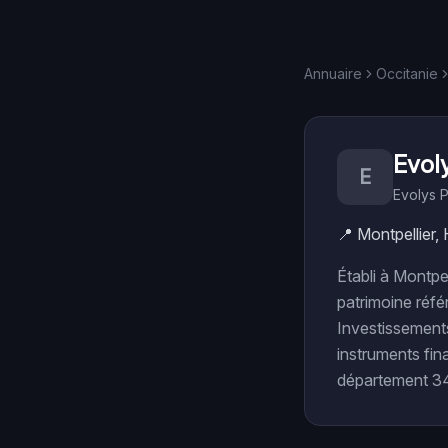
Annuaire
Occitanie
Evol
E
Evolys P
📍
Montpellier, 
Établi à Montp
patrimoine réfé
Investissements 
instruments fina
département 34 