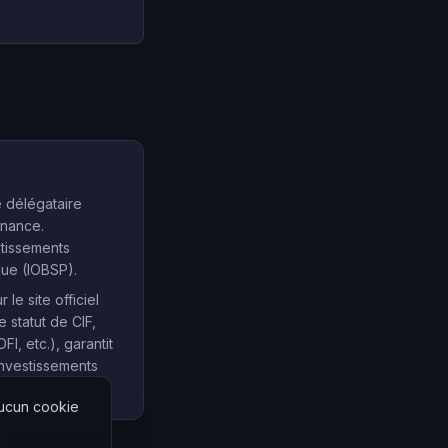
e délégataire
inance.
stissements
que (IOBSP).
e site officiel
e statut de CIF,
, etc.), garantit
investissements
Aucun cookie