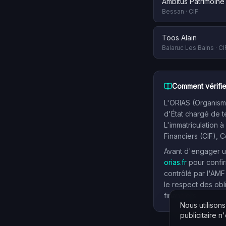
Ambitus Patrimoine
Bessan
·
CIF
Toos Alain
Balaruc Les Bains
·
CI
Comment vérifie
L'ORIAS (Organisme
d'État chargé de t
L'immatriculation à
Financiers (CIF), 
Avant d'engager un
orias.fr
pour confir
contrôlé par l'AMF
le respect des obl
financiers.
Nous utilison
publicitaire n'e