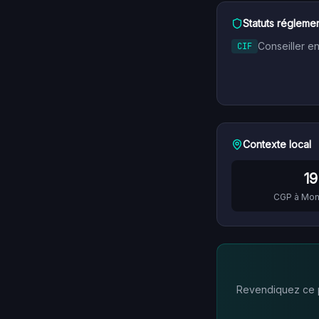
Statuts réglemen
Conseiller e
CIF
Contexte local
19
CGP à
Mont
Revendiquez ce pr