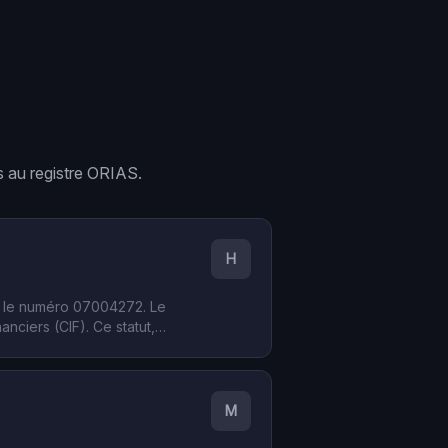
s
au registre ORIAS.
H
us le numéro 07004272. Le
nciers (CIF). Ce statut,
nts financiers à destination de
M