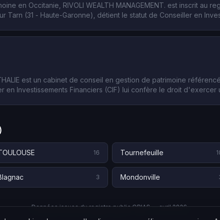
imoine en Occitanie, RIVOLI WEALTH MANAGEMENT. est inscrit au re
 Tarn (31 - Haute-Garonne), détient le statut de Conseiller en Inve
ociations professionnelles agréées, encadre l'activité de conseil en 
HALIE est un cabinet de conseil en gestion de patrimoine référenc
r en Investissements Financiers (CIF) lui confère le droit d'exercer 
 d'investissement. La structure intervient sur le département 31 (Hau
)
TOULOUSE
Tournefeuille
16
1
Blagnac
Mondonville
3
Données issues du registre public ORIAS — avril 2026.