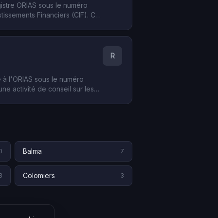
gistre ORIAS sous le numéro
stissements Financiers (CIF). Ce
placements financiers à
R
é à l'ORIAS sous le numéro
une activité de conseil sur les
te-Garonne) et plus largement en
Balma
0
7
Colomiers
3
3