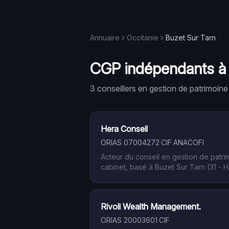
Annuaire
Occitanie
Buzet Sur Tarn
CGP indépendants 
3
conseiller
s
en gestion de patrimoine
Hera Conseil
ORIAS
07004272
·
CIF
·
ANACOFI
Acteur du conseil en gestion de patr
cabinet, basé à Buzet Sur Tarn (31 - H
contrôlé par l'AMF via les association
la clientèle privée.
Rivoli Wealth Management.
ORIAS
20003601
·
CIF