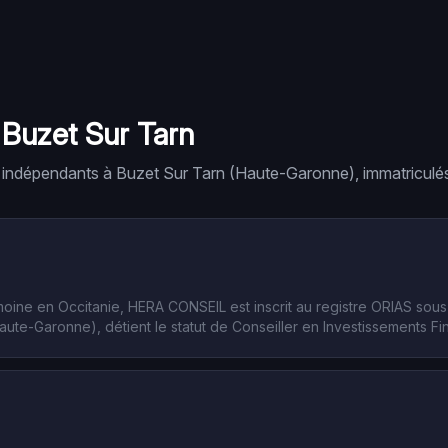
à
Buzet Sur Tarn
 indépendant
s
à
Buzet Sur Tarn
(
Haute-Garonne
), immatriculé
imoine en Occitanie, HERA CONSEIL est inscrit au registre ORIAS so
aute-Garonne), détient le statut de Conseiller en Investissements Fina
s professionnelles agréées, encadre l'activité de conseil en placeme