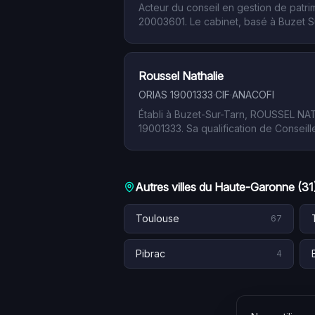
Acteur du conseil en gestion de patr
20003601. Le cabinet, basé à Buzet Sur
statut, contrôlé par l'AMF via les ass
destination de la clientèle privée.
Roussel Nathalie
ORIAS
19001333
·
CIF
·
ANACOFI
Établi à Buzet-Sur-Tarn, ROUSSEL NAT
19001333. Sa qualification de Conseille
instruments financiers et les services
Occitanie.
Autres villes du
Haute-Garonne
(
31
Toulouse
67
Pibrac
4