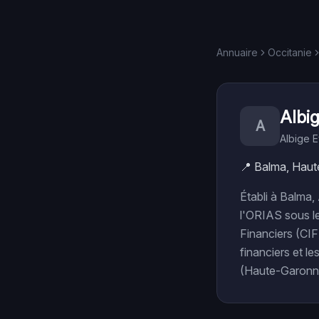
Annuaire
Occitanie
Albi
A
Albige 
📍
Balma, Haut
Établi à Balma,
l'ORIAS sous l
Financiers (CIF)
financiers et le
(Haute-Garonne