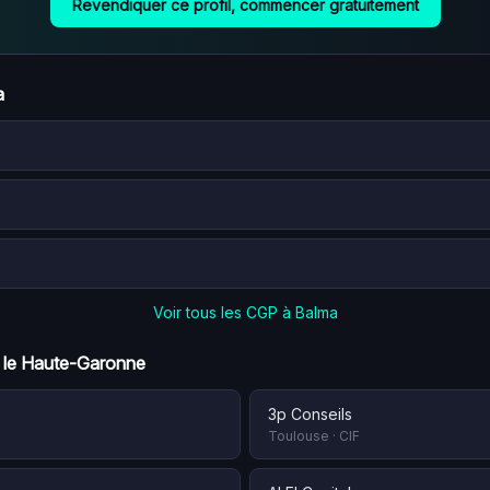
Revendiquer ce profil, commencer gratuitement
a
Voir tous les CGP à
Balma
 le
Haute-Garonne
3p Conseils
Toulouse
·
CIF