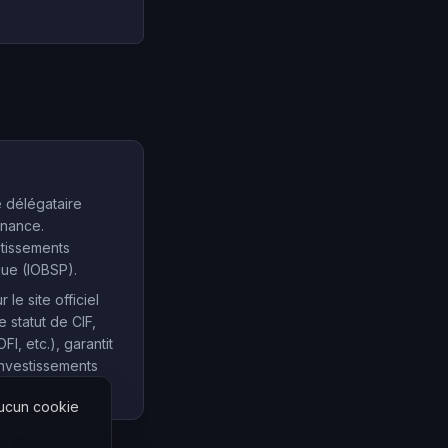
e délégataire
inance.
stissements
que (IOBSP).
e site officiel
e statut de CIF,
, etc.), garantit
investissements
Aucun cookie