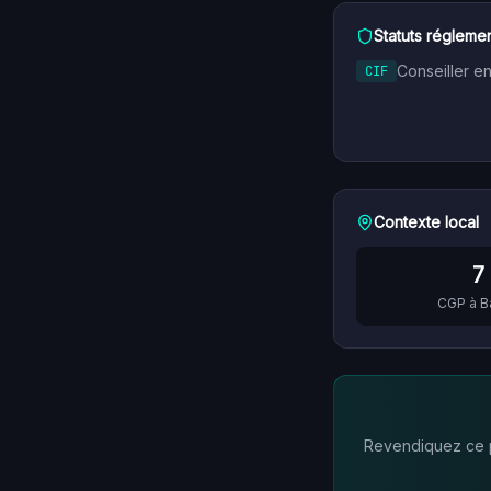
Statuts réglemen
Conseiller e
CIF
Contexte local
7
CGP à
B
Revendiquez ce pr