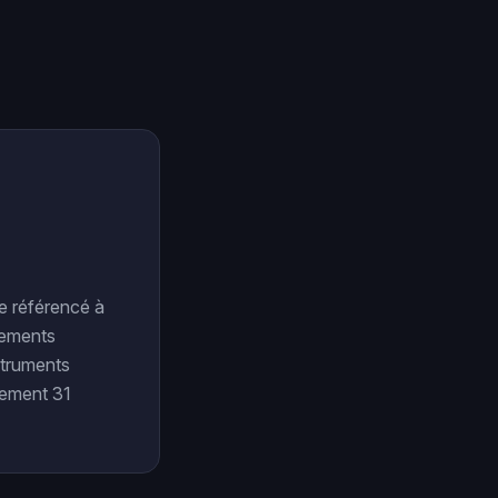
e référencé à
sements
nstruments
rtement 31