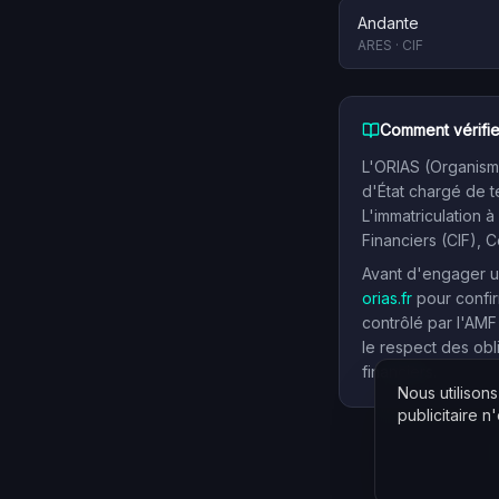
Andante
ARES
·
CIF
Comment vérifie
L'ORIAS (Organisme
d'État chargé de t
L'immatriculation à
Financiers (CIF), 
Avant d'engager un
orias.fr
pour confir
contrôlé par l'AMF
le respect des obl
financiers.
Nous utilison
publicitaire n'e