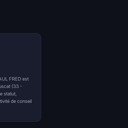
-PAUL FRED est
uscat (33 -
e statut,
ivité de conseil