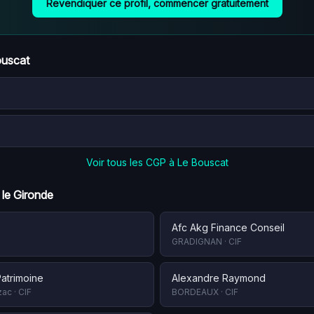
Revendiquer ce profil, commencer gratuitement
ouscat
Voir tous les CGP à
Le Bouscat
 le
Gironde
Afc Akg Finance Conseil
GRADIGNAN
·
CIF
atrimoine
Alexandre Raymond
zac
·
CIF
BORDEAUX
·
CIF