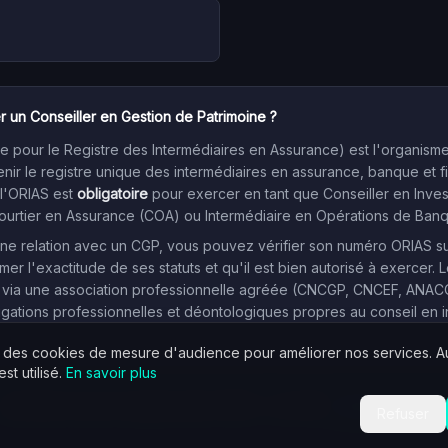
r un Conseiller en Gestion de Patrimoine ?
 pour le Registre des Intermédiaires en Assurance) est l'organism
enir le registre unique des intermédiaires en assurance, banque et f
 l'ORIAS est
obligatoire
pour exercer en tant que Conseiller en Inve
Courtier en Assurance (COA) ou Intermédiaire en Opérations de Ban
e relation avec un CGP, vous pouvez vérifier son numéro ORIAS sur l
mer l'exactitude de ses statuts et qu'il est bien autorisé à exercer. L
 via une association professionnelle agréée (CNCGP, CNCEF, ANACOFI
igations professionnelles et déontologiques propres au conseil en 
s des cookies de mesure d'audience pour améliorer nos services. 
st utilisé.
En savoir plus
Données issues du registre public ORIAS — avril 2026.
Signaler une erreur
Refuser