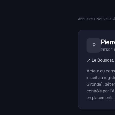
Annuaire
Nouvelle-A
Pier
P
PIERRE-
📍
Le Bouscat,
Acteur du cons
inscrit au regi
Gironde), détien
contrôlé par l'
en placements fi