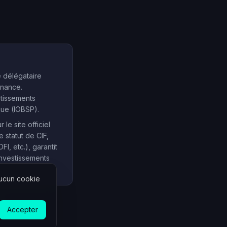
e délégataire
inance.
stissements
que (IOBSP).
e site officiel
e statut de CIF,
, etc.), garantit
investissements
Aucun cookie
Accepter