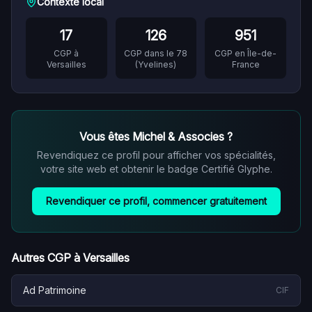
Contexte local
17
126
951
CGP à
CGP dans le
78
CGP en
Île-de-
Versailles
(
Yvelines
)
France
Vous êtes
Michel & Associes
?
Revendiquez ce profil pour afficher vos spécialités,
votre site web et obtenir le badge Certifié Glyphe.
Revendiquer ce profil, commencer gratuitement
Autres CGP à
Versailles
Ad Patrimoine
CIF