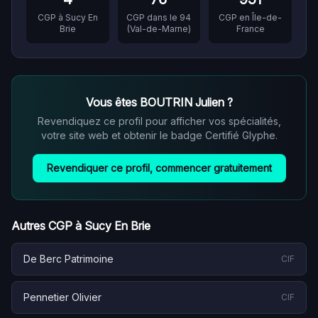
CGP à
Sucy En
CGP dans le
94
CGP en
Île-de-
Brie
(
Val-de-Marne
)
France
Vous êtes
BOUTRIN Julien
?
Revendiquez ce profil pour afficher vos spécialités,
votre site web et obtenir le badge Certifié Glyphe.
Revendiquer ce profil, commencer gratuitement
Autres CGP à
Sucy En Brie
De Berc Patrimoine
CIF
Pennetier Olivier
CIF