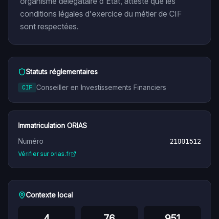
organisme délégataire d'État, atteste que les
conditions légales d'exercice du métier de CIF
sont respectées.
Statuts réglementaires
Conseiller en Investissements Financiers
CIF
Immatriculation ORIAS
Numéro
21001512
Vérifier sur orias.fr
Contexte local
4
76
951