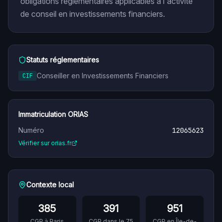
obligations réglementaires applicables à l'activité
de conseil en investissements financiers.
Statuts réglementaires
Conseiller en Investissements Financiers
CIF
Immatriculation ORIAS
Numéro
12065623
Vérifier sur orias.fr
Contexte local
385
391
951
CGP à
Paris
CGP dans le
75
CGP en
Île-de-