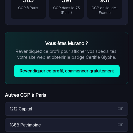
385
391
951
CGP à
Paris
CGP dans le
75
CGP en
Île-de-
(
Paris
)
France
Vous êtes
Murano
?
Revendiquez ce profil pour afficher vos spécialités,
votre site web et obtenir le badge Certifié Glyphe.
Revendiquer ce profil, commencer gratuitement
Autres CGP à
Paris
1212 Capital
CIF
1888 Patrimoine
CIF