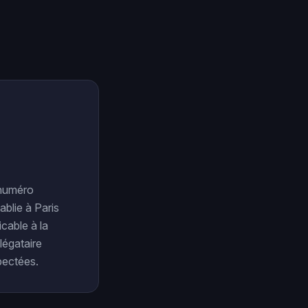
 numéro
blie à Paris
cable à la
légataire
pectées.