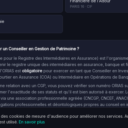
Financiere de l'Adour
PARIS 16
·
CIF
nie
r un Conseiller en Gestion de Patrimoine ?
 pour le Registre des Intermédiaires en Assurance) est l'organism
enir le registre unique des intermédiaires en assurance, banque et f
 l'ORIAS est
obligatoire
pour exercer en tant que Conseiller en Inve
Courtier en Assurance (COA) ou Intermédiaire en Opérations de Ban
e relation avec un CGP, vous pouvez vérifier son numéro ORIAS sur l
mer l'exactitude de ses statuts et qu'il est bien autorisé à exercer. L
 via une association professionnelle agréée (CNCGP, CNCEF, ANACOFI
igations professionnelles et déontologiques propres au conseil en 
s des cookies de mesure d'audience pour améliorer nos services. 
st utilisé.
En savoir plus