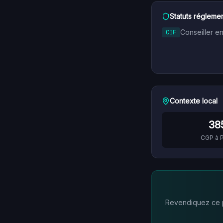
Statuts réglemen
Conseiller e
CIF
Contexte local
38
CGP à
P
Revendiquez ce pr