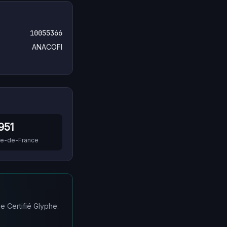
10055366
ANACOFI
951
Île-de-France
e Certifié Glyphe.