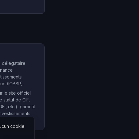
e délégataire
inance.
stissements
que (IOBSP).
e site officiel
e statut de CIF,
, etc.), garantit
investissements
Aucun cookie