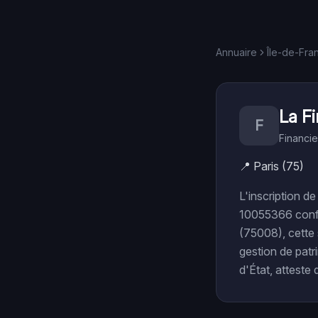
Annuaire
Île-de-Fra
La Fi
F
Financie
📍
Paris (75)
L'inscription 
10055366 confir
(75008), cette 
gestion de pat
d'État, atteste