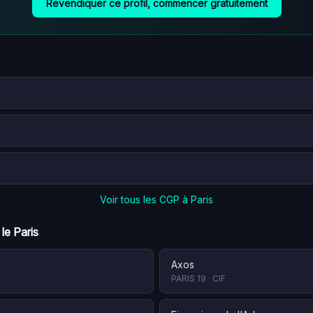
Revendiquer ce profil, commencer gratuitement
Voir tous les CGP à
Paris
 le
Paris
Axos
PARIS 19
·
CIF