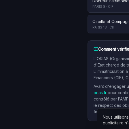
Docteur Patrimoine
PARIS 8
·
CIF
Oseille et Compag
PARIS 18
·
CIF
Comment vérifie
L'ORIAS (Organisme
d'État chargé de t
L'immatriculation à
Financiers (CIF), 
Avant d'engager un
orias.fr
pour confir
contrôlé par l'AMF
le respect des obl
financiers.
Nous utilison
publicitaire n'e