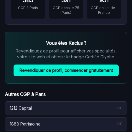
385
391
951
CGP à
Paris
CGP dans le
75
CGP en
Île-de-
(
Paris
)
France
Vous êtes
Kacius
?
Revendiquez ce profil pour afficher vos spécialités,
votre site web et obtenir le badge Certifié Glyphe.
Revendiquer ce profil, commencer gratuitement
Autres CGP à
Paris
1212 Capital
CIF
1888 Patrimoine
CIF