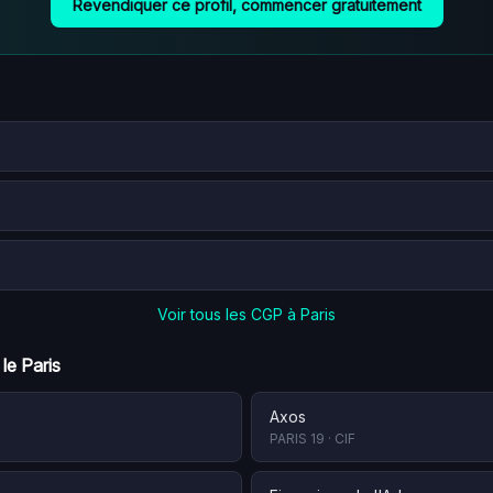
Revendiquer ce profil, commencer gratuitement
Voir tous les CGP à
Paris
 le
Paris
Axos
PARIS 19
·
CIF