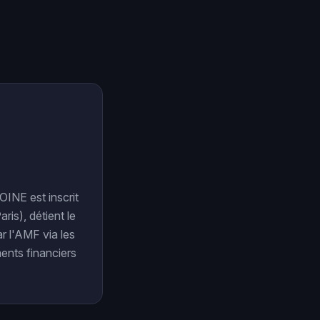
INE est inscrit
is), détient le
ar l'AMF via les
ents financiers