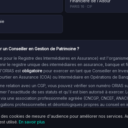
Financiere de l'Adour
PARIS 16
·
CIF
nie
r un Conseiller en Gestion de Patrimoine ?
 pour le Registre des Intermédiaires en Assurance) est l'organism
enir le registre unique des intermédiaires en assurance, banque et f
 l'ORIAS est
obligatoire
pour exercer en tant que Conseiller en Inve
Courtier en Assurance (COA) ou Intermédiaire en Opérations de Ban
e relation avec un CGP, vous pouvez vérifier son numéro ORIAS sur l
mer l'exactitude de ses statuts et qu'il est bien autorisé à exercer. L
 via une association professionnelle agréée (CNCGP, CNCEF, ANACOFI
igations professionnelles et déontologiques propres au conseil en 
s des cookies de mesure d'audience pour améliorer nos services. 
st utilisé.
En savoir plus