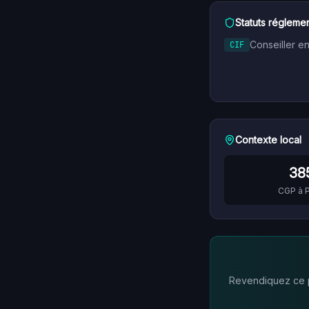
Statuts réglemen
Conseiller e
CIF
Contexte local
38
CGP à
P
Revendiquez ce pr