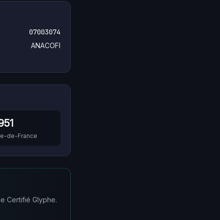
07003074
ANACOFI
951
Île-de-France
e Certifié Glyphe.