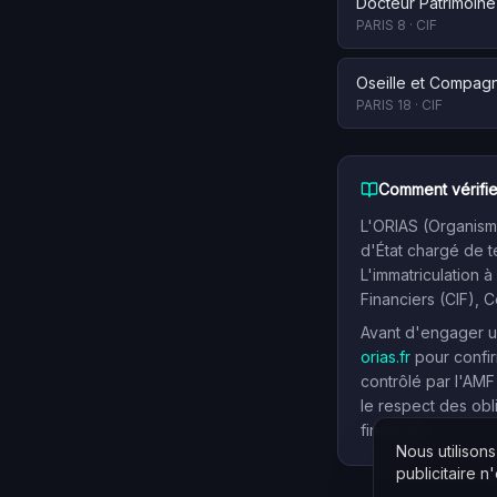
Docteur Patrimoine
PARIS 8
·
CIF
Oseille et Compag
PARIS 18
·
CIF
Comment vérifie
L'ORIAS (Organisme
d'État chargé de t
L'immatriculation à
Financiers (CIF), 
Avant d'engager un
orias.fr
pour confir
contrôlé par l'AMF
le respect des obl
financiers.
Nous utilison
publicitaire n'e