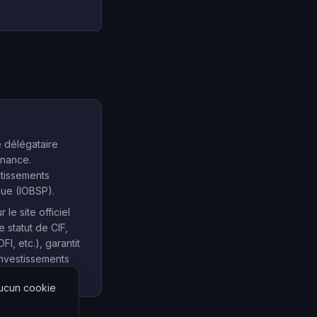
e délégataire
inance.
stissements
que (IOBSP).
e site officiel
e statut de CIF,
, etc.), garantit
investissements
Aucun cookie