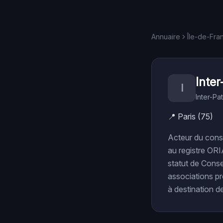
Annuaire
Île-de-Fra
Inte
I
Inter-Pa
📍
Paris (75)
Acteur du cons
au registre ORI
statut de Conse
associations pr
à destination de