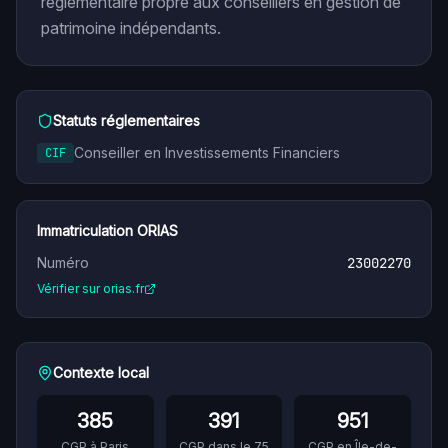
réglementaire propre aux conseillers en gestion de
patrimoine indépendants.
Statuts réglementaires
Conseiller en Investissements Financiers
CIF
Immatriculation ORIAS
Numéro
23002270
Vérifier sur orias.fr
Contexte local
385
391
951
CGP à
Paris
CGP dans le
75
CGP en
Île-de-