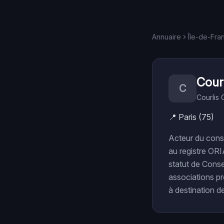
Annuaire
Île-de-Fra
Courl
C
Courlis 
📍
Paris (75)
Acteur du cons
au registre ORI
statut de Conse
associations pr
à destination de