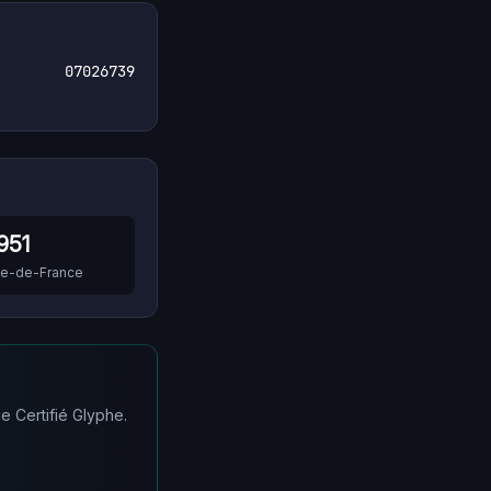
07026739
951
Île-de-France
e Certifié Glyphe.