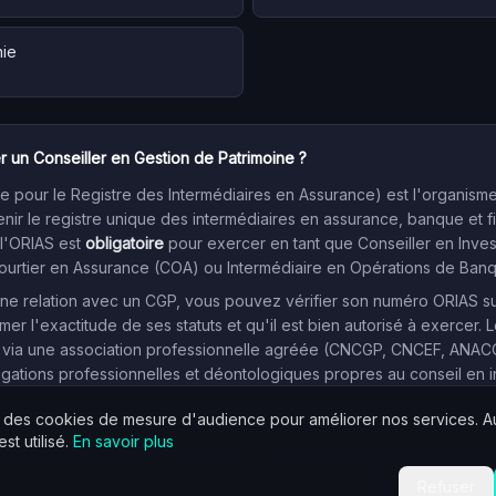
nie
r un Conseiller en Gestion de Patrimoine ?
 pour le Registre des Intermédiaires en Assurance) est l'organism
enir le registre unique des intermédiaires en assurance, banque et f
 l'ORIAS est
obligatoire
pour exercer en tant que Conseiller en Inve
Courtier en Assurance (COA) ou Intermédiaire en Opérations de Ban
e relation avec un CGP, vous pouvez vérifier son numéro ORIAS sur l
mer l'exactitude de ses statuts et qu'il est bien autorisé à exercer. L
 via une association professionnelle agréée (CNCGP, CNCEF, ANACOFI
igations professionnelles et déontologiques propres au conseil en 
s des cookies de mesure d'audience pour améliorer nos services. 
st utilisé.
En savoir plus
Données issues du registre public ORIAS — avril 2026.
Signaler une erreur
Refuser