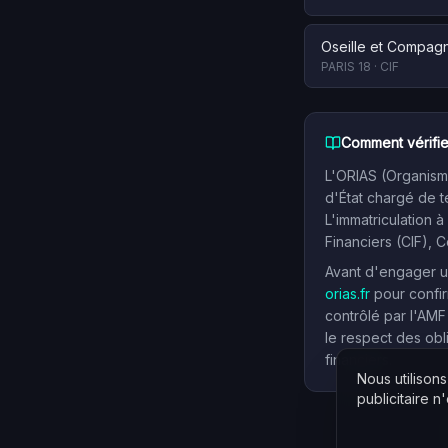
Oseille et Compag
PARIS 18
·
CIF
Comment vérifie
L'ORIAS (Organisme
d'État chargé de t
L'immatriculation à
Financiers (CIF), 
Avant d'engager un
orias.fr
pour confir
contrôlé par l'AMF
le respect des obl
financiers.
Nous utilison
publicitaire n'e