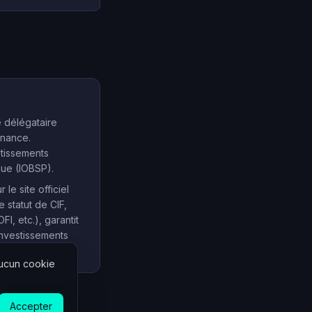
e délégataire
inance.
stissements
que (IOBSP).
e site officiel
e statut de CIF,
, etc.), garantit
investissements
Aucun cookie
Accepter