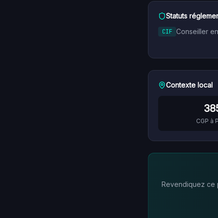
Statuts réglemen
Conseiller e
CIF
Contexte local
38
CGP à
P
Revendiquez ce pr