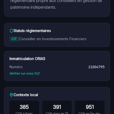
réglementaire propre aux conseillers en gestion de
patrimoine indépendants.
Statuts réglementaires
Conseiller en Investissements Financiers
CIF
Immatriculation ORIAS
Numéro
21004795
Vérifier sur orias.fr
Contexte local
385
391
951
CGP à
Paris
CGP dans le
75
CGP en
Île-de-