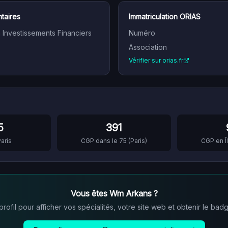
taires
Immatriculation ORIAS
n Investissements Financiers
Numéro
Association
Vérifier sur orias.fr
5
391
aris
CGP dans le
75
(
Paris
)
CGP en
Vous êtes
Wm Arkans
?
ofil pour afficher vos spécialités, votre site web et obtenir le badg