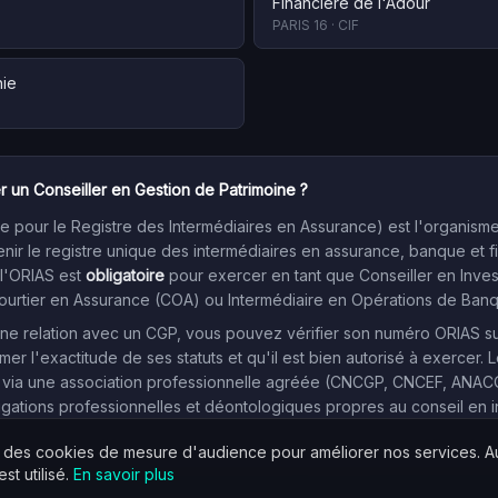
Financiere de l'Adour
PARIS 16
·
CIF
nie
r un Conseiller en Gestion de Patrimoine ?
 pour le Registre des Intermédiaires en Assurance) est l'organism
enir le registre unique des intermédiaires en assurance, banque et f
 l'ORIAS est
obligatoire
pour exercer en tant que Conseiller en Inve
Courtier en Assurance (COA) ou Intermédiaire en Opérations de Ban
e relation avec un CGP, vous pouvez vérifier son numéro ORIAS sur l
mer l'exactitude de ses statuts et qu'il est bien autorisé à exercer. L
 via une association professionnelle agréée (CNCGP, CNCEF, ANACOFI
igations professionnelles et déontologiques propres au conseil en 
s des cookies de mesure d'audience pour améliorer nos services. 
st utilisé.
En savoir plus