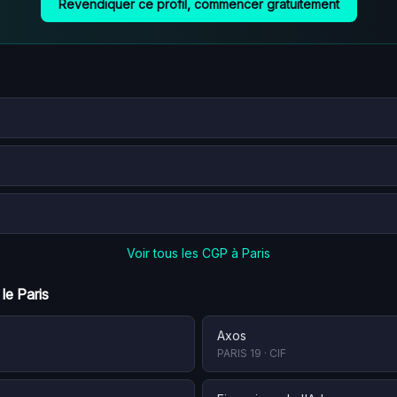
Revendiquer ce profil, commencer gratuitement
Voir tous les CGP à
Paris
 le
Paris
Axos
PARIS 19
·
CIF