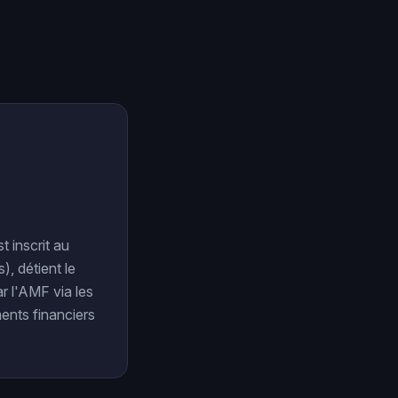
 inscrit au
, détient le
ar l'AMF via les
ents financiers