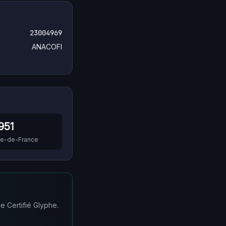
23004969
ANACOFI
951
Île-de-France
e Certifié Glyphe.