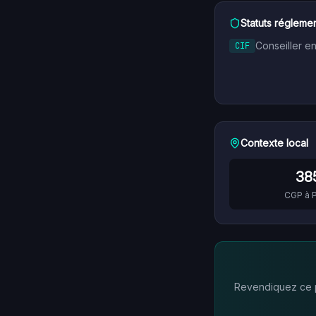
Statuts réglemen
Conseiller e
CIF
Contexte local
38
CGP à
P
Revendiquez ce pr