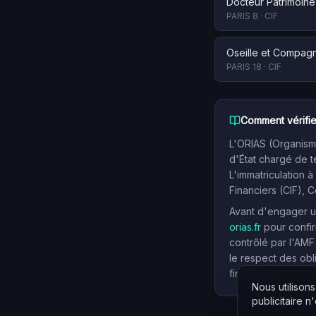
Docteur Patrimoine
PARIS 8
·
CIF
Oseille et Compag
PARIS 18
·
CIF
Comment vérifie
L'ORIAS (Organisme
d'État chargé de t
L'immatriculation à
Financiers (CIF), 
Avant d'engager un
orias.fr
pour confir
contrôlé par l'AMF
le respect des obl
financiers.
Nous utilison
publicitaire n'e