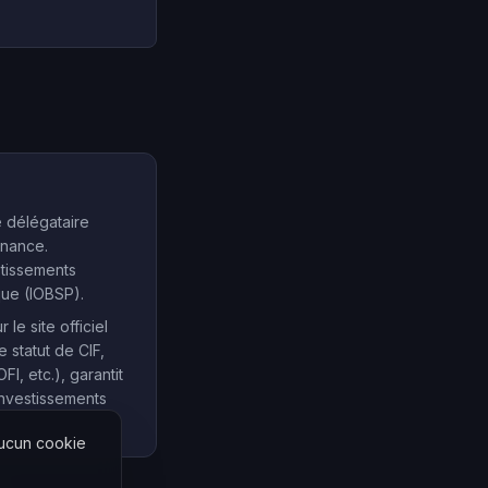
e délégataire
inance.
stissements
que (IOBSP).
e site officiel
e statut de CIF,
, etc.), garantit
investissements
Aucun cookie