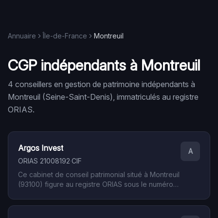
Annuaire
Île-de-France
Montreuil
CGP indépendants à
Montreuil
4
conseiller
s
en gestion de patrimoine indépendant
s
à
Montreuil
(
Seine-Saint-Denis
), immatriculé
s
au registre
ORIAS.
Argos Invest
A
ORIAS
21008192
·
CIF
Ce cabinet de conseil patrimonial situé à Montreuil
(93100) figure au registre ORIAS sous le numéro
21008192. Sa qualification de CIF — Conseiller en
Investissements Financiers — atteste du respect
des obligations professionnelles encadrant