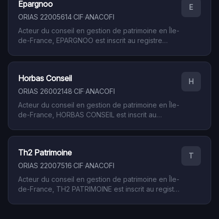
Epargnoo
l'intermédiation financière. ARGOS INVEST exerce
E
ses missions en Île-de-France, dans le cadre
ORIAS
22005614
·
CIF
·
ANACOFI
réglementaire propre aux conseillers en gestion
Acteur du conseil en gestion de patrimoine en Île-
de patrimoine indépendants.
de-France, EPARGNOO est inscrit au registre
ORIAS sous le numéro 22005614. Le cabinet, basé
à Montreuil (93 - Seine-Saint-Denis), détient le
statut de Conseiller en Investissements Financiers
Horbas Conseil
(CIF). Ce statut, contrôlé par l'AMF via les
H
associations professionnelles agréées, encadre
ORIAS
26002148
·
CIF
·
ANACOFI
l'activité de conseil en placements financiers à
Acteur du conseil en gestion de patrimoine en Île-
destination de la clientèle privée.
de-France, HORBAS CONSEIL est inscrit au
registre ORIAS sous le numéro 26002148. Le
cabinet, basé à Montreuil (93 - Seine-Saint-
Denis), détient le statut de Conseiller en
Th2 Patrimoine
Investissements Financiers (CIF). Ce statut,
T
contrôlé par l'AMF via les associations
ORIAS
22007516
·
CIF
·
ANACOFI
professionnelles agréées, encadre l'activité de
Acteur du conseil en gestion de patrimoine en Île-
conseil en placements financiers à destination de
de-France, TH2 PATRIMOINE est inscrit au registre
la clientèle privée.
ORIAS sous le numéro 22007516. Le cabinet, basé
à Montreuil (93 - Seine-Saint-Denis), détient le
statut de Conseiller en Investissements Financiers