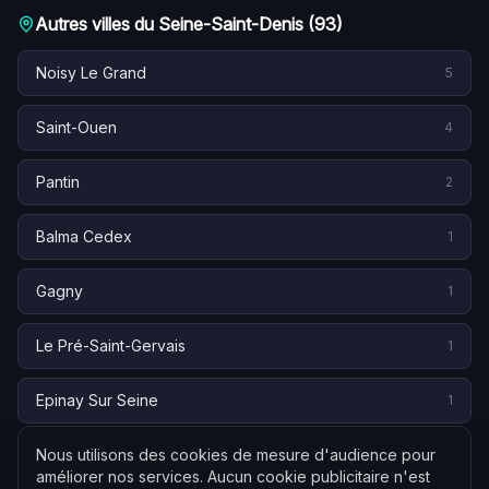
(CIF). Ce statut, contrôlé par l'AMF via les
Autres villes du
Seine-Saint-Denis
(
93
)
associations professionnelles agréées, encadre
l'activité de conseil en placements financiers à
Noisy Le Grand
5
destination de la clientèle privée.
Saint-Ouen
4
Pantin
2
Balma Cedex
1
Gagny
1
Le Pré-Saint-Gervais
1
Epinay Sur Seine
1
Le Raincy
Nous utilisons des cookies de mesure d'audience pour
1
améliorer nos services. Aucun cookie publicitaire n'est