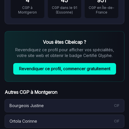
4
45
951
CGP à
CGP dans le
91
CGP en
Île-de-
Montgeron
(
Essonne
)
France
Vous êtes
Cibelcap
?
Revendiquez ce profil pour afficher vos spécialités,
votre site web et obtenir le badge Certifié Glyphe.
Revendiquer ce profil, commencer gratuitement
Autres CGP à
Montgeron
Bourgeois Justine
CIF
Ortola Corinne
CIF