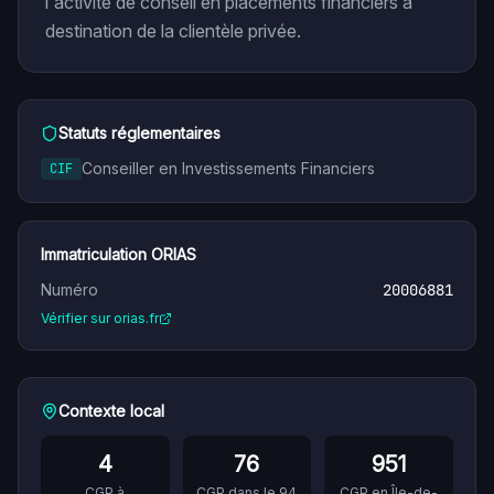
l'activité de conseil en placements financiers à
destination de la clientèle privée.
Statuts réglementaires
Conseiller en Investissements Financiers
CIF
Immatriculation ORIAS
Numéro
20006881
Vérifier sur orias.fr
Contexte local
4
76
951
CGP à
CGP dans le
94
CGP en
Île-de-