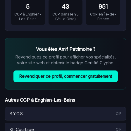
5
43
951
CGP à
Enghien-
CGP dans le
95
CGP en
Île-de-
Les-Bains
(
Val-d'Oise
)
France
Vous êtes
Amif Patrimoine
?
Revendiquez ce profil pour afficher vos spécialités,
votre site web et obtenir le badge Certifié Glyphe.
Revendiquer ce profil, commencer gratuitement
Autres CGP à
Enghien-Les-Bains
B.Y.O.S.
CIF
Kh Courtage
CIF