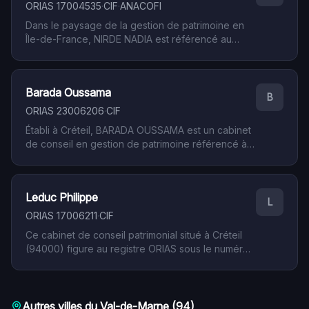
contrôlé par l'AMF via les associations
ORIAS
17004535
·
CIF
·
ANACOFI
professionnelles agréées, encadre l'activité de
Dans le paysage de la gestion de patrimoine en
conseil en placements financiers à destination de
Île-de-France, NIRDE NADIA est référencé au
la clientèle privée.
registre des intermédiaires en assurance, banque
et finance (ORIAS) sous le numéro 17004535.
Implanté à Créteil (94 - Val-de-Marne), ce cabinet
Barada Oussama
dispose du statut de Conseiller en Investissements
B
Financiers. Cette inscription confirme le respect
ORIAS
23006206
·
CIF
des obligations réglementaires applicables à
Établi à Créteil, BARADA OUSSAMA est un cabinet
l'activité de conseil en investissements financiers.
de conseil en gestion de patrimoine référencé à
l'ORIAS sous le numéro 23006206. Sa qualification
de Conseiller en Investissements Financiers (CIF)
lui confère le droit d'exercer une activité de
Leduc Philippe
conseil sur les instruments financiers et les
L
services d'investissement. La structure intervient
ORIAS
17006211
·
CIF
sur le département 94 (Val-de-Marne) et plus
Ce cabinet de conseil patrimonial situé à Créteil
largement en Île-de-France.
(94000) figure au registre ORIAS sous le numéro
17006211. Sa qualification de CIF — Conseiller en
Investissements Financiers — atteste du respect
des obligations professionnelles encadrant
l'intermédiation financière. LEDUC PHILIPPE
Autres villes du
Val-de-Marne
(
94
)