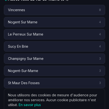
exerce ses missions en Île-de-France, dans le
cadre réglementaire propre aux conseillers en
Vincennes
8
gestion de patrimoine indépendants.
Nogent Sur Marne
4
Le Perreux Sur Marne
4
Sucy En Brie
4
Champigny Sur Marne
3
Nogent-Sur-Marne
3
St Maur Des Fosses
3
Maisons-Alfort
Nous utilisons des cookies de mesure d'audience pour
2
améliorer nos services. Aucun cookie publicitaire n'est
utilisé.
En savoir plus