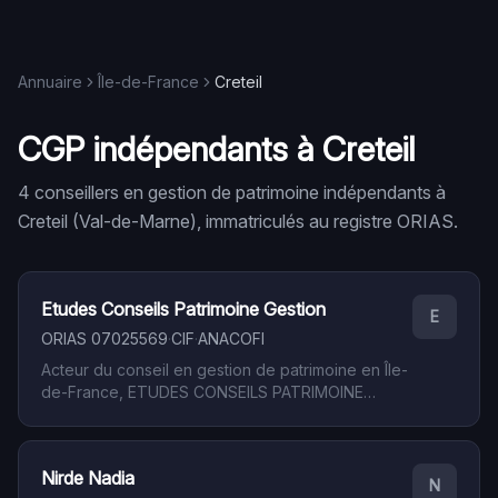
Annuaire
Île-de-France
Creteil
CGP indépendants à
Creteil
4
conseiller
s
en gestion de patrimoine indépendant
s
à
Creteil
(
Val-de-Marne
), immatriculé
s
au registre ORIAS.
Etudes Conseils Patrimoine Gestion
E
ORIAS
07025569
·
CIF
·
ANACOFI
Acteur du conseil en gestion de patrimoine en Île-
de-France, ETUDES CONSEILS PATRIMOINE
GESTION est inscrit au registre ORIAS sous le
numéro 07025569. Le cabinet, basé à Creteil (94
- Val-de-Marne), détient le statut de Conseiller en
Nirde Nadia
Investissements Financiers (CIF). Ce statut,
N