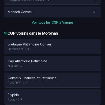
Manach Conseil
CIF
Voir tous les CGP à
Vannes
CGP voisins dans le
Morbihan
Bretagne Patrimoine Conseil
Hennebont
·
CIF
Cap Atlantique Patrimoine
Nivillac
·
CIF
Conseils Finances et Patrimoine
PONTIVY
·
CIF
Elyphia
Auray
·
CIF