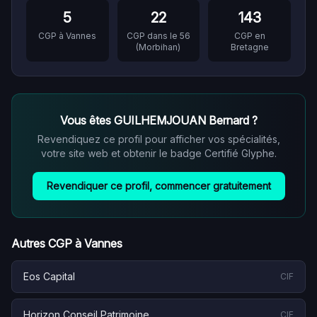
5
22
143
CGP à
Vannes
CGP dans le
56
CGP en
(
Morbihan
)
Bretagne
Vous êtes
GUILHEMJOUAN Bernard
?
Revendiquez ce profil pour afficher vos spécialités,
votre site web et obtenir le badge Certifié Glyphe.
Revendiquer ce profil, commencer gratuitement
Autres CGP à
Vannes
Eos Capital
CIF
Horizon Conseil Patrimoine
CIF