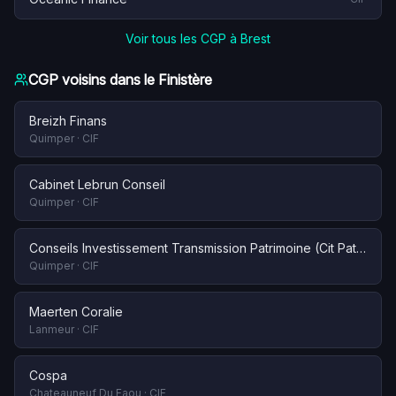
Voir tous les CGP à
Brest
CGP voisins dans le
Finistère
Breizh Finans
Quimper
·
CIF
Cabinet Lebrun Conseil
Quimper
·
CIF
Conseils Investissement Transmission Patrimoine (Cit Patrimoine)
Quimper
·
CIF
Maerten Coralie
Lanmeur
·
CIF
Cospa
Chateauneuf Du Faou
·
CIF