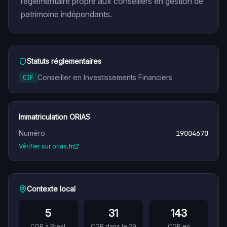
réglementaire propre aux conseillers en gestion de
patrimoine indépendants.
Statuts réglementaires
Conseiller en Investissements Financiers
CIF
Immatriculation ORIAS
Numéro
19004670
Vérifier sur orias.fr
Contexte local
5
31
143
CGP à
Brest
CGP dans le
29
CGP en